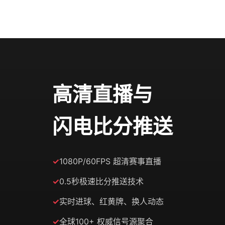
高清直播与
闪电比分推送
1080P/60FPS 超清赛事直播
0.5秒极速比分推送技术
实时进球、红黄牌、换人动态
全球100+ 权威信号源聚合