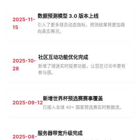
数据预测模型 3.0 版本上线
2025-11-
引入了更多球员动态指标，预测结果将更加趋
15
向真实赛况。
社区互动功能优化完成
2025-10-
新增了球迷实时投票功能，让您在讨论中更有
28
参与感。
新增世界杯预选赛赛事覆盖
2025-09-12
已接入全球 40+ 国家预选赛实时数据流。
服务器带宽升级完成
2025-08-