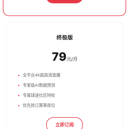
终极版
79
元/月
全平台4K超高清直播
专家级AI数据预测
专属球迷社区特权
优先抢订赛事席位
立即订阅