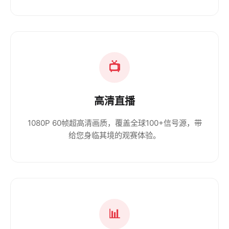
📺
高清直播
1080P 60帧超高清画质，覆盖全球100+信号源，带
给您身临其境的观赛体验。
📊