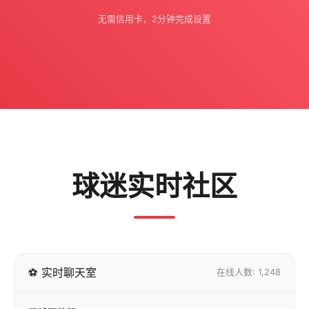
无需信用卡，2分钟完成设置
球迷实时社区
⚽ 实时聊天室
在线人数: 1,248