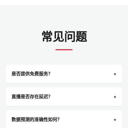
常见问题
是否提供免费服务？
+
直播是否存在延迟？
+
数据预测的准确性如何？
+