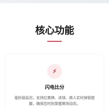
核心功能
⚡
闪电比分
毫秒级延迟，支持红黄牌、进球、换人实时弹窗提
醒，确保您时刻掌握赛场动态。