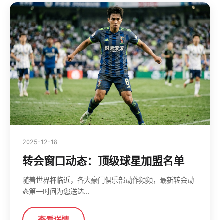
2025-12-18
转会窗口动态：顶级球星加盟名单
随着世界杯临近，各大豪门俱乐部动作频频，最新转会动
态第一时间为您送达...
查看详情