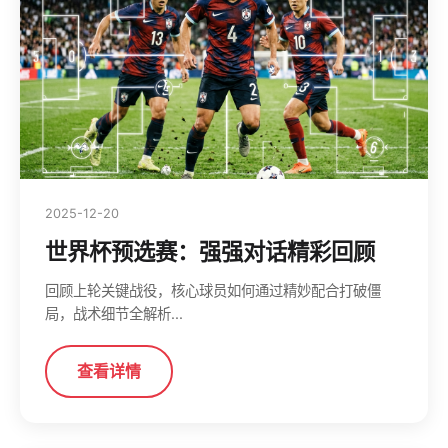
2025-12-20
世界杯预选赛：强强对话精彩回顾
回顾上轮关键战役，核心球员如何通过精妙配合打破僵
局，战术细节全解析...
查看详情