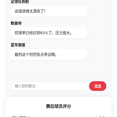
足球狂热粉
这球进得太漂亮了！
数据帝
控球率已经达到65%了，压力很大。
蓝军拥趸
裁判这个判罚有点争议啊。
发送
赛后球员评分