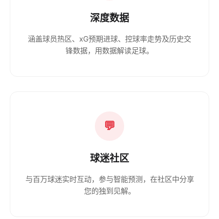
深度数据
涵盖球员热区、xG预期进球、控球率走势及历史交
锋数据，用数据解读足球。
💬
球迷社区
与百万球迷实时互动，参与智能预测，在社区中分享
您的独到见解。