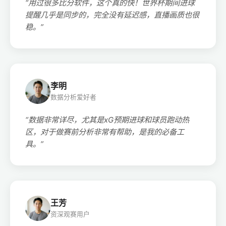
“用过很多比分软件，这个真的快！世界杯期间进球
提醒几乎是同步的，完全没有延迟感，直播画质也很
稳。”
李明
数据分析爱好者
“数据非常详尽，尤其是xG预期进球和球员跑动热
区，对于做赛前分析非常有帮助，是我的必备工
具。”
王芳
资深观赛用户