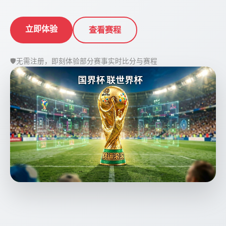
立即体验
查看赛程
🛡️
无需注册，即刻体验部分赛事实时比分与赛程