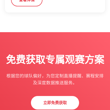
免费获取专属观赛方案
根据您的球队偏好，为您定制直播提醒、赛程安排
及深度数据推送服务。
立即免费获取