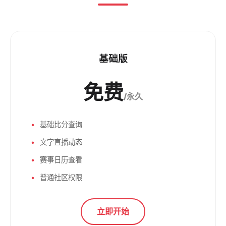
基础版
免费
/永久
基础比分查询
文字直播动态
赛事日历查看
普通社区权限
立即开始