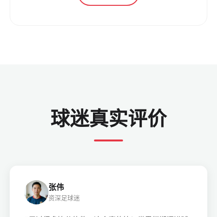
球迷真实评价
张伟
资深足球迷